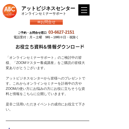
アットビジネスセンター
​オンラインセミナーサポート
✉お問合せ
03-6627-2151
ご予約・お問合せ窓口
​電話受付：月～土曜 9時～18時※日・祝除く
お役立ち資料&情報ダウンロード
「オンラインセミナーサポート」のご検討中の皆
様、「ZOOMマスター養成講座」をご購読の皆様大
変ありがとうございます。
アットビジネスセンターから皆様へのプレゼントで
す。
これからオンラインセミナーを計画中の方や
ZOOMの使い方にお悩みの方にお役に立ちそうな資
料と情報をこちらに公開していきます。
是非ご活用いただきイベントの成功にお役立て下さ
い。