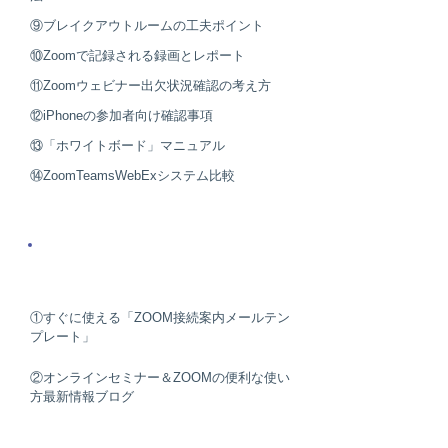
​⑨ブレイクアウトルームの工夫ポイント
​⑩Zoomで記録される録画とレポート
​⑪Zoomウェビナー出欠状況確認の考え方
​⑫iPhoneの参加者向け確認事項
​⑬「ホワイトボード」マニュアル
​⑭ZoomTeamsWebExシステム比較
zoomマスター養成講座読者
プレゼント
①すぐに使える「ZOOM接続案内メールテン
プレート」
②オンラインセミナー＆ZOOMの便利な使い
方最新情報ブログ