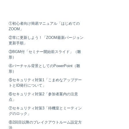
​アットビジネスセンターからの
特典資料
①初心者向け簡易マニュアル「はじめての
ZOOM」
②常に更新しよう！「ZOOM最新バージョン
更新手順」
​③BGM付「セミナー開始前スライド」（雛
形）
​④バーチャル背景としてのPowerPoint（雛
形）
​⑤セキュリティ対策1「こまめなアップデー
トとID発行について」
​⑥セキュリティ対策2「参加者案内の注意
点」
​⑦セキュリティ対策3「待機室とミーティン
グのロック」
​⑧2回目以降のブレイクアウトルーム設定方
法