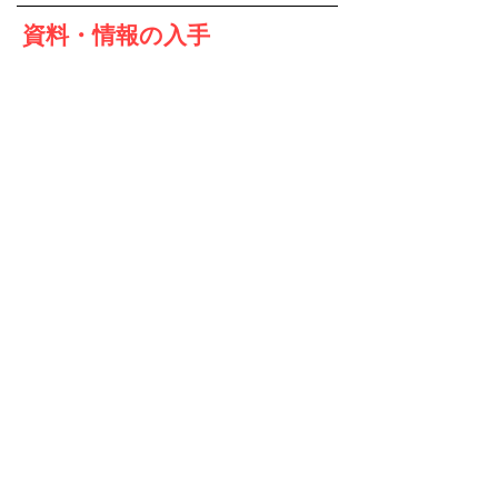
資料・情報の入手
ボタンをクリックして必要事項をご入力ください。
送信いただくとダウンロードページが開きます。
ダウンロードページ
[ 東京・横浜エリアの貸し会議室 ]
新宿​​
|
池袋
|
渋谷
|
東京（八重洲）
|
横浜
[大阪エリアの貸し会議室]
大阪駅前
|
梅田
|
新大阪
|
本町
|
心斎橋
[ 東京エリアのシェア会議室・小型会議室 ]
青山一丁目 |
品川 |
小伝馬町 |
上野 |
東池袋
[ アットビジネスセンターについて ]
新着情報 |
キャンペーン |
お問い合わせ |
キャンセルにつ
いて |
よくある質問 |
運営会社概要 |
個人情報保護方針
|
個人情報の取扱いについて
利用規約 |
反社会的勢力ではないことの表明・確約に関
する同意 |
自社会議室の空き時間を有効活用