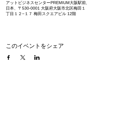
アットビジネスセンターPREMIUM大阪駅前,
日本、〒530-0001 大阪府大阪市北区梅田１
丁目１２−１７ 梅田スクエアビル 12階
このイベントをシェア
[ 東京・横浜エリアの貸し会議室 ]
新宿​​
|
池袋
|
渋谷
|
東京（八重洲）
|
横浜
[大阪エリアの貸し会議室]
大阪駅前
|
梅田
|
新大阪
|
本町
|
心斎橋
[ 東京エリアのシェア会議室・小型会議室 ]
青山一丁目 |
品川 |
小伝馬町 |
上野 |
東池袋
[ アットビジネスセンターについて ]
新着情報 |
キャンペーン |
お問い合わせ |
キャンセルにつ
いて |
よくある質問 |
運営会社概要 |
個人情報保護方針
|
個人情報の取扱いについて