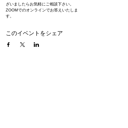
ざいましたらお気軽にご相談下さい。
ZOOMでのオンラインでお答えいたしま
す。
このイベントをシェア
[ 東京・横浜エリアの貸し会議室 ]
新宿​​
|
池袋
|
渋谷
|
東京（八重洲）
|
横浜
[大阪エリアの貸し会議室]
大阪駅前
|
梅田
|
新大阪
|
本町
|
心斎橋
[ 東京エリアのシェア会議室・小型会議室 ]
青山一丁目 |
品川 |
小伝馬町 |
上野 |
東池袋
[ アットビジネスセンターについて ]
新着情報 |
キャンペーン |
お問い合わせ |
キャンセルにつ
いて |
よくある質問 |
運営会社概要 |
個人情報保護方針
|
個人情報の取扱いについて
利用規約 |
反社会的勢力ではないことの表明・確約に関
する同意 |
自社会議室の空き時間を有効活用