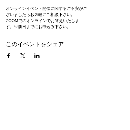
オンラインイベント開催に関するご不安がご
ざいましたらお気軽にご相談下さい。
ZOOMでのオンラインでお答えいたしま
す。※前日までにお申込み下さい。
このイベントをシェア
[ 東京・横浜エリアの貸し会議室 ]
新宿​​
|
池袋
|
渋谷
|
東京（八重洲）
|
横浜
[大阪エリアの貸し会議室]
大阪駅前
|
梅田
|
新大阪
|
本町
|
心斎橋
[ 東京エリアのシェア会議室・小型会議室 ]
青山一丁目 |
品川 |
小伝馬町 |
上野 |
東池袋
[ アットビジネスセンターについて ]
新着情報 |
キャンペーン |
お問い合わせ |
キャンセルにつ
いて |
よくある質問 |
運営会社概要 |
個人情報保護方針
|
個人情報の取扱いについて